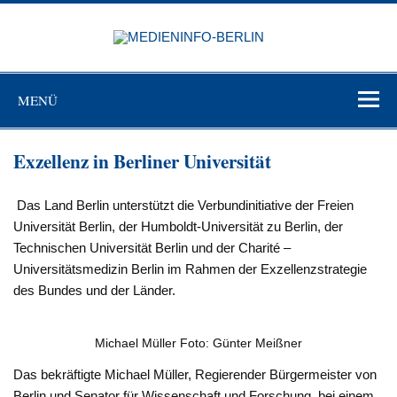
Zum
Inhalt
MEDIEN
springen
BERL
Just another WordPress site
MENÜ
Exzellenz in Berliner Universität
Das Land Berlin unterstützt die Verbundinitiative der Freien
Universität Berlin, der Humboldt-Universität zu Berlin, der
Technischen Universität Berlin und der Charité –
Universitätsmedizin Berlin im Rahmen der Exzellenzstrategie
des Bundes und der Länder.
Michael Müller Foto: Günter Meißner
Das bekräftigte Michael Müller, Regierender Bürgermeister von
Berlin und Senator für Wissenschaft und Forschung, bei einem