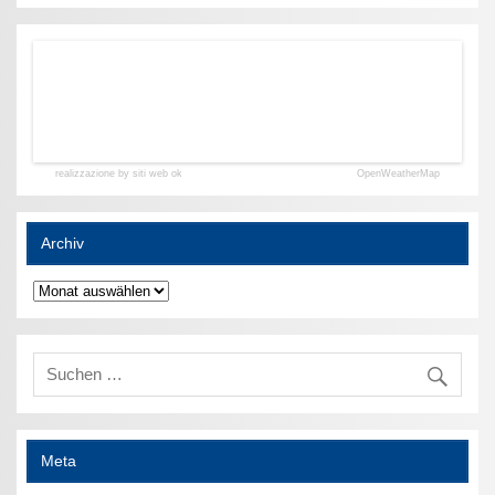
realizzazione by siti web ok
OpenWeatherMap
Archiv
Archiv
Meta