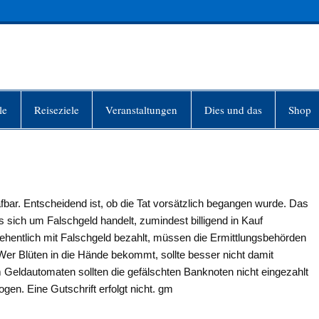
INFO-BERLIN
le
Reiseziele
Veranstaltungen
Dies und das
Shop
fbar. Entscheidend ist, ob die Tat vorsätzlich be­gangen wurde. Das
 sich um Falschgeld handelt, zumindest billigend in Kauf
entlich mit Falsch­geld bezahlt, müssen die Er­mittlungsbehörden
 Wer Blüten in die Hände bekommt, sollte besser nicht damit
Geld­automaten sollten die ge­fälschten Banknoten nicht eingezahlt
en. Eine Gutschrift erfolgt nicht. gm