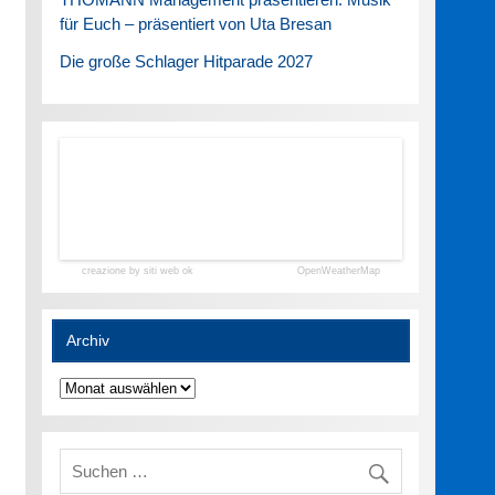
für Euch – präsentiert von Uta Bresan
Die große Schlager Hitparade 2027
creazione by siti web ok
OpenWeatherMap
Archiv
Archiv