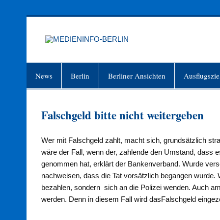
Zum
Inhalt
springen
MEDIEN
Just another WordPress site
News
Berlin
Berliner Ansichten
Ausflugszie
Falschgeld bitte nicht weitergeben
Wer mit Falschgeld zahlt, macht sich, grundsätzlich stra
wäre der Fall, wenn der, zahlende den Umstand, dass es
genommen hat, erklärt der Bankenverband. Wurde verseh
nach­weisen, dass die Tat vor­sätzlich begangen wurde.
bezahlen, sondern sich an die Polizei wenden. Auch am 
werden. Denn in diesem Fall wird dasFalschgeld eingezog