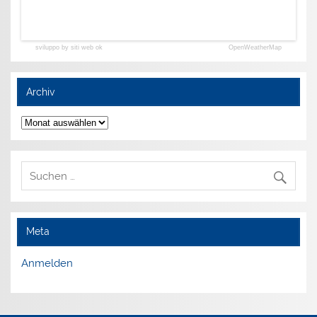
sviluppo by siti web ok
OpenWeatherMap
Archiv
Archiv
Meta
Anmelden