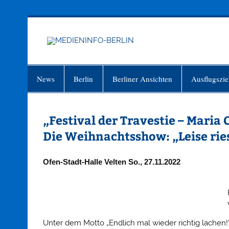
Zum
Inhalt
springen
MEDIEN
Just another WordPress site
News
Berlin
Berliner Ansichten
Ausflugszie
„Festival der Travestie – Maria
Die Weihnachtsshow: „Leise ries
Ofen-Stadt-Halle Velten So., 27.11.2022
Unter dem Motto „Endlich mal wieder richtig lachen!“ 