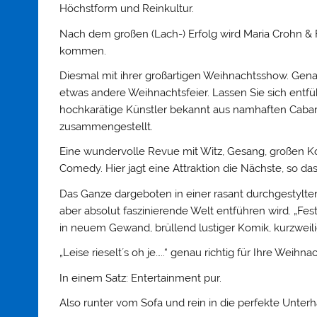
Höchstform und Reinkultur.
Nach dem großen (Lach-) Erfolg wird Maria Crohn & Fr
kommen.
Diesmal mit ihrer großartigen Weihnachtsshow. Genau r
etwas andere Weihnachtsfeier. Lassen Sie sich entfü
hochkarätige Künstler bekannt aus namhaften Caba
zusammengestellt.
Eine wundervolle Revue mit Witz, Gesang, großen Ko
Comedy. Hier jagt eine Attraktion die Nächste, so d
Das Ganze dargeboten in einer rasant durchgestylten
aber absolut faszinierende Welt entführen wird. „Fes
in neuem Gewand, brüllend lustiger Komik, kurzwei
„Leise rieselt´s oh je…..“ genau richtig für Ihre Weihnac
In einem Satz: Entertainment pur.
Also runter vom Sofa und rein in die perfekte Unterh