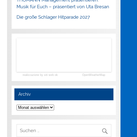
Musik für Euch – präsentiert von Uta Bresan
Die große Schlager Hitparade 2027
realizzazione by siti web ok
OpenWeatherMap
Archiv
Archiv