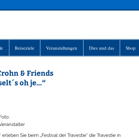
INFO-BERLIN
le
Reiseziele
Veranstaltungen
Dies und das
Shop
 Crohn & Friends
elt´s oh je…“
Foto:
Veranstalter
erleben Sie beim „Festival der Travestie“ die Travestie in