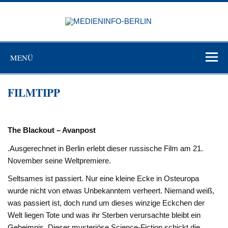
Zum
Inhalt
MEDIEN
springen
BERL
Just another WordPress site
MENÜ
FILMTIPP
The Blackout – Avanpost
.Ausgerechnet in Berlin erlebt dieser russische Film am 21.
November seine Weltpremiere.
Seltsames ist passiert. Nur eine kleine Ecke in Osteuropa
wurde nicht von etwas Unbekanntem verheert. Niemand weiß,
was passiert ist, doch rund um dieses winzige Eckchen der
Welt liegen Tote und was ihr Sterben verursachte bleibt ein
Geheimnis. Dieser mysteriöse Science-Fiction schickt die