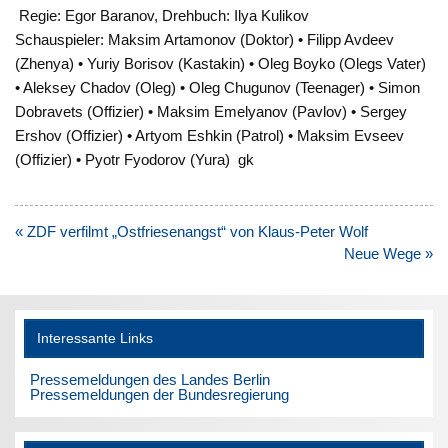
Regie: Egor Baranov, Drehbuch: Ilya Kulikov
Schauspieler: Maksim Artamonov (Doktor) • Filipp Avdeev
(Zhenya) • Yuriy Borisov (Kastakin) • Oleg Boyko (Olegs Vater)
• Aleksey Chadov (Oleg) • Oleg Chugunov (Teenager) • Simon
Dobravets (Offizier) • Maksim Emelyanov (Pavlov) • Sergey
Ershov (Offizier) • Artyom Eshkin (Patrol) • Maksim Evseev
(Offizier) • Pyotr Fyodorov (Yura) gk
Beitragsnavigation
« ZDF verfilmt „Ostfriesenangst“ von Klaus-Peter Wolf
Neue Wege »
Interessante Links
Pressemeldungen des Landes Berlin
Pressemeldungen der Bundesregierung