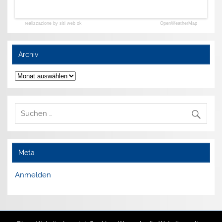
realizzazione by siti web ok
OpenWeatherMap
Archiv
Archiv
Meta
Anmelden