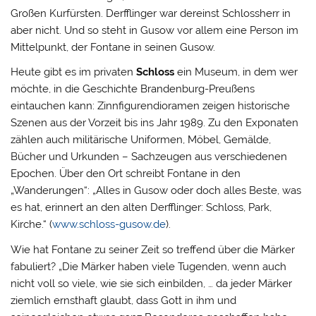
Großen Kurfürsten. Derfflinger war dereinst Schlossherr in
aber nicht. Und so steht in Gusow vor allem eine Person im
Mittelpunkt, der Fontane in seinen Gusow.
Heute gibt es im privaten
Schloss
ein Museum, in dem wer
möchte, in die Geschichte Brandenburg-Preußens
eintauchen kann: Zinnfigurendioramen zeigen historische
Szenen aus der Vorzeit bis ins Jahr 1989. Zu den Exponaten
zählen auch militärische Uniformen, Möbel, Gemälde,
Bücher und Urkunden – Sachzeugen aus verschiedenen
Epochen. Über den Ort schreibt Fontane in den
„Wanderungen“: „Alles in Gusow oder doch alles Beste, was
es hat, erinnert an den alten Derfflinger: Schloss, Park,
Kirche.“ (
www.schloss-gusow.de
).
Wie hat Fontane zu seiner Zeit so treffend über die Märker
fabuliert? „Die Märker haben viele Tugenden, wenn auch
nicht voll so viele, wie sie sich einbilden, … da jeder Märker
ziemlich ernsthaft glaubt, dass Gott in ihm und