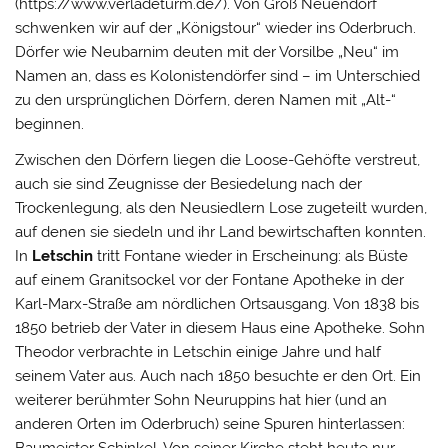
(https://www.verladeturm.de/). Von Groß Neuendorf
schwenken wir auf der „Königstour“ wieder ins Oderbruch.
Dörfer wie Neubarnim deuten mit der Vorsilbe „Neu“ im
Namen an, dass es Kolonistendörfer sind – im Unterschied
zu den ursprünglichen Dörfern, deren Namen mit „Alt-“
beginnen.
Zwischen den Dörfern liegen die Loose-Gehöfte verstreut,
auch sie sind Zeugnisse der Besiedelung nach der
Trockenlegung, als den Neusiedlern Lose zugeteilt wurden,
auf denen sie siedeln und ihr Land bewirtschaften konnten.
In
Letschin
tritt Fontane wieder in Erscheinung: als Büste
auf einem Granitsockel vor der Fontane Apotheke in der
Karl-Marx-Straße am nördlichen Ortsausgang. Von 1838 bis
1850 betrieb der Vater in diesem Haus eine Apotheke. Sohn
Theodor verbrachte in Letschin einige Jahre und half
seinem Vater aus. Auch nach 1850 besuchte er den Ort. Ein
weiterer berühmter Sohn Neuruppins hat hier (und an
anderen Orten im Oderbruch) seine Spuren hinterlassen:
Baumeister Schinkel. Von seiner Kirche steht heute nur