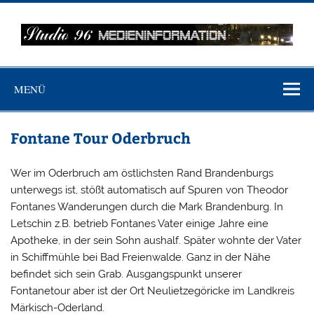
Zum
Inhalt
springen
MEDIENINFO-
Just another WordPress site
BERLIN
MENÜ
Fontane Tour Oderbruch
Wer im Oderbruch am östlichsten Rand Brandenburgs
unterwegs ist, stößt automatisch auf Spuren von Theodor
Fontanes Wanderungen durch die Mark Brandenburg. In
Letschin z.B. betrieb Fontanes Vater einige Jahre eine
Apotheke, in der sein Sohn aushalf. Später wohnte der Vater
in Schiffmühle bei Bad Freienwalde. Ganz in der Nähe
befindet sich sein Grab. Ausgangspunkt unserer
Fontanetour aber ist der Ort Neulietzegöricke im Landkreis
Märkisch-Oderland.