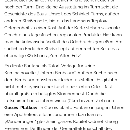
noch der Turm. Eine kleine Ausstellung im Turm zeigt die
Geschichte des Baus. Unweit des Schinkel-Turms, auf der
anderen Straßenseite, bietet das Landhaus Treptow
Gelegenheit zu einer Rast. Auf der Karte stehen saisonale
Gerichte aus tagesfrischen, regionalen Produkte. Hier kann
man die kulinarische Vielfalt des Oderbruchs genießen. Am
südlichen Ende der Straße liegt auf der rechten Seite das
ehemalige Wirtshaus „Zum Alten Fritz“.
Es diente Fontane als Tatort-Vorlage für seine
Kriminalnovelle „Unterm Birnbaum“. Auf der Suche nach
dem Birnbaum mussten wir leider feststellen: Es gibt ihn
nicht mehr. Typisch aber für alle passierten Orte – fast
überall grüßt ein belegtes Storchennest. Durch die
Letschiner Loose fahren wir ca. 7 km bis zum Ziel nach
Gusow-Platkow
. In Gusow plante Fontane in jungen Jahren
eine Apothekerstelle anzunehmen, dazu kam es
„Wanderungen“ gleich ein ganzes Kapitel widmet: Georg
Freiherr von Derfflinger, der Generalfeldmarschall des