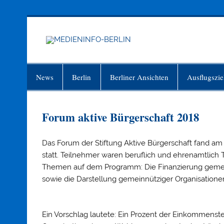
Zum
Inhalt
springen
MEDIEN
Just another WordPress site
News
Berlin
Berliner Ansichten
Ausflugszie
Forum aktive Bürgerschaft 2018
Das Forum der Stiftung Aktive Bürgerschaft fand am 
statt. Teilnehmer waren beruflich und ehrenamtlich T
Themen auf dem Programm: Die Finanzierung gemein
sowie die Darstellung gemeinnütziger Organisationen 
Ein Vorschlag lautete: Ein Prozent der Einkommenst