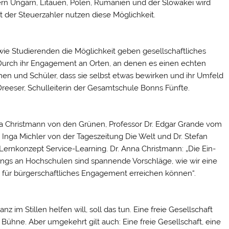
rn Ungarn, Litauen, Polen, Rumänien und der Slowakei wird
ent der Steuerzahler nutzen diese Möglichkeit.
wie Studierenden die Möglichkeit geben gesellschaftliches
Durch ihr Engagement an Orten, an denen es einen echten
nnen und Schüler, dass sie selbst etwas bewirken und ihr Umfeld
Dreeser, Schulleiterin der Gesamtschule Bonns Fünfte.
na Christmann von den Grünen, Professor Dr. Edgar Grande vom
. Inga Michler von der Tageszeitung Die Welt und Dr. Stefan
Lernkonzept Service-Learning. Dr. Anna Christmann: „Die Ein-
ings an Hochschulen sind spannende Vorschläge, wie wir eine
k für bürgerschaftliches Engagement erreichen können“.
nz im Stillen helfen will, soll das tun. Eine freie Gesellschaft
 Bühne. Aber umgekehrt gilt auch: Eine freie Gesellschaft, eine