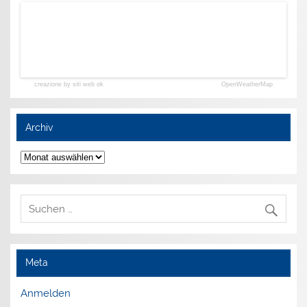
creazione by siti web ok
OpenWeatherMap
Archiv
Archiv
Meta
Anmelden