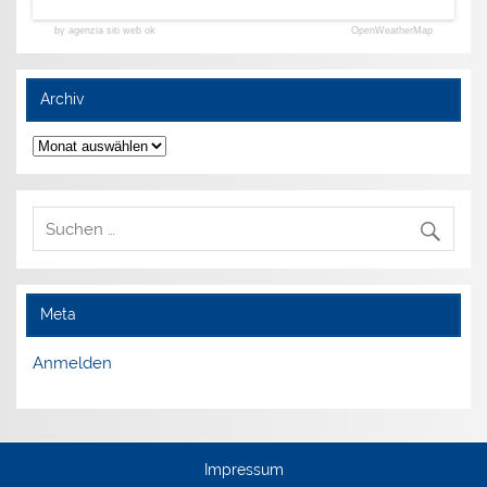
by agenzia siti web ok
OpenWeatherMap
Archiv
Archiv
Meta
Anmelden
Impressum