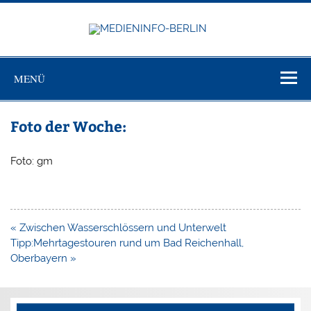
Zum
Inhalt
springen
MEDIEN
Just another WordPress site
BERL
MENÜ
Foto der Woche:
Foto: gm
Beitragsnavigation
« Zwischen Wasserschlössern und Unterwelt
Tipp:Mehrtagestouren rund um Bad Reichenhall,
Oberbayern »