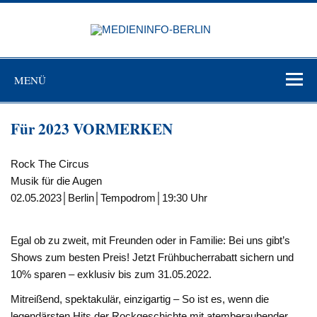
Zum
Inhalt
MEDIEN
springen
BERL
Just another WordPress site
MENÜ
Für 2023 VORMERKEN
Rock The Circus
Musik für die Augen
02.05.2023│Berlin│Tempodrom│19:30 Uhr
Egal ob zu zweit, mit Freunden oder in Familie: Bei uns gibt’s
Shows zum besten Preis! Jetzt Frühbucherrabatt sichern und
10% sparen – exklusiv bis zum 31.05.2022.
Mitreißend, spektakulär, einzigartig – So ist es, wenn die
legendärsten Hits der Rockgeschichte mit atemberaubender