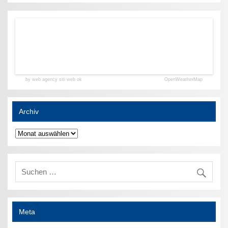
by web agency siti web ok
OpenWeatherMap
Archiv
Archiv
Meta