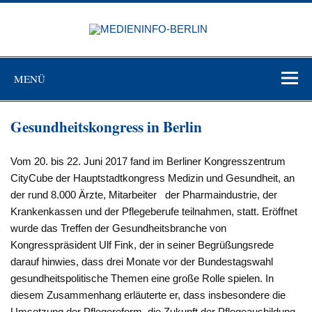
Zum
Inhalt
MEDIEN
springen
BERL
Just another WordPress site
MENÜ
Gesundheitskongress in Berlin
Vom 20. bis 22. Juni 2017 fand im Berliner Kongresszentrum
CityCube der Hauptstadtkongress Medizin und Gesundheit, an
der rund 8.000 Ärzte, Mitarbeiter der Pharmaindustrie, der
Krankenkassen und der Pflegeberufe teilnahmen, statt. Eröffnet
wurde das Treffen der Gesundheitsbranche von
Kongresspräsident Ulf Fink, der in seiner Begrüßungsrede
darauf hinwies, dass drei Monate vor der Bundestagswahl
gesundheitspolitische Themen eine große Rolle spielen. In
diesem Zusammenhang erläuterte er, dass insbesondere die
Umsetzung der Pflegereform, die Zukunft der Pflegeausbildung