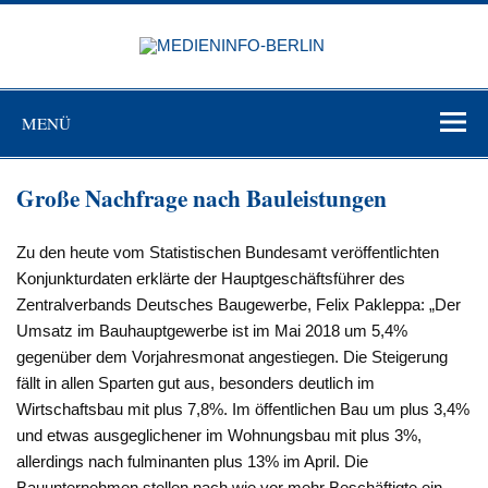
Zum
Inhalt
MEDIEN
springen
BERL
Just another WordPress site
MENÜ
Große Nachfrage nach Bauleistungen
Zu den heute vom Statistischen Bundesamt veröffentlichten
Konjunkturdaten erklärte der Hauptgeschäftsführer des
Zentralverbands Deutsches Baugewerbe, Felix Pakleppa: „Der
Umsatz im Bauhauptgewerbe ist im Mai 2018 um 5,4%
gegenüber dem Vorjahresmonat angestiegen. Die Steigerung
fällt in allen Sparten gut aus, besonders deutlich im
Wirtschaftsbau mit plus 7,8%. Im öffentlichen Bau um plus 3,4%
und etwas ausgeglichener im Wohnungsbau mit plus 3%,
allerdings nach fulminanten plus 13% im April. Die
Bauunternehmen stellen nach wie vor mehr Beschäftigte ein,