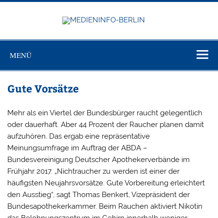
Zum
Inhalt
springen
MEDIEN
Just another WordPress site
BERL
MENÜ
Gute Vorsätze
Mehr als ein Viertel der Bundesbürger raucht gelegentlich
oder dauerhaft. Aber 44 Prozent der Raucher planen damit
aufzuhören. Das ergab eine repräsentative
Meinungsumfrage im Auftrag der ABDA –
Bundesvereinigung Deutscher Apothekerverbände im
Frühjahr 2017. „Nichtraucher zu werden ist einer der
häufigsten Neujahrsvorsätze. Gute Vorbereitung erleichtert
den Ausstieg“, sagt Thomas Benkert, Vizepräsident der
Bundesapothekerkammer. Beim Rauchen aktiviert Nikotin