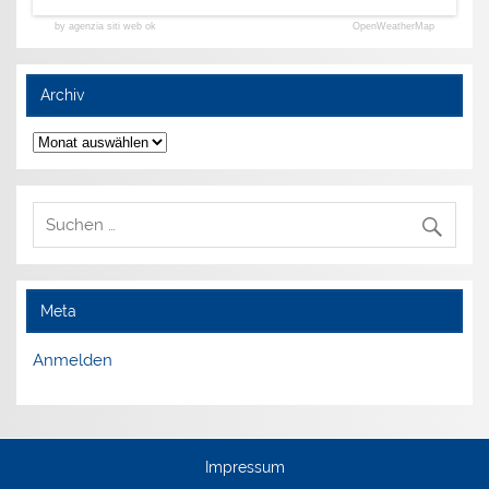
by agenzia siti web ok
OpenWeatherMap
Archiv
Archiv
Meta
Anmelden
Impressum