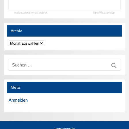
realizzazione by siti web ok
OpenWeatherMap
Archiv
Archiv
Meta
Anmelden
Impressum