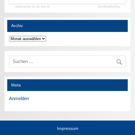
realizzazione by siti web ok
OpenWeatherMap
Archiv
Archiv
Meta
Anmelden
Impressum