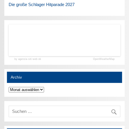
Die große Schlager Hitparade 2027
by agenzia siti web ok
OpenWeatherMap
Archiv
Archiv