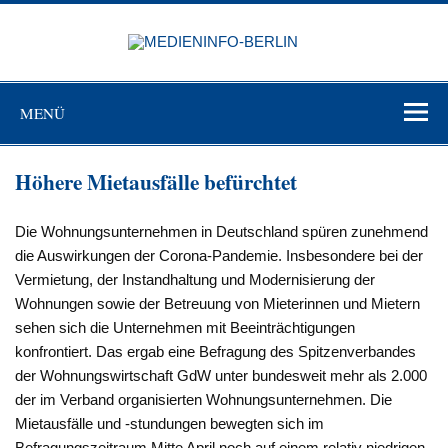
Zum
Inhalt
MEDIEN
springen
BERL
Just another WordPress site
MENÜ
Höhere Mietausfälle befürchtet
Die Wohnungsunternehmen in Deutschland spüren zunehmend
die Auswirkungen der Corona-Pandemie. Insbesondere bei der
Vermietung, der Instandhaltung und Modernisierung der
Wohnungen sowie der Betreuung von Mieterinnen und Mietern
sehen sich die Unternehmen mit Beeinträchtigungen
konfrontiert. Das ergab eine Befragung des Spitzenverbandes
der Wohnungswirtschaft GdW unter bundesweit mehr als 2.000
der im Verband organisierten Wohnungsunternehmen. Die
Mietausfälle und -stundungen bewegten sich im
Befragungszeitraum Mitte April noch auf einem relativ niedrigen