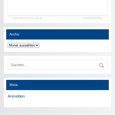
realizzazione by siti web ok
OpenWeatherMap
Archiv
Archiv
Meta
Anmelden