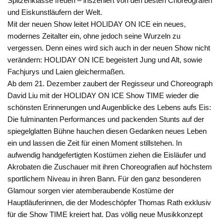
Spitzenklasse freuen – inszeniert von den besten Choreografen
und Eiskunstläufern der Welt.
Mit der neuen Show leitet HOLIDAY ON ICE ein neues,
modernes Zeitalter ein, ohne jedoch seine Wurzeln zu
vergessen. Denn eines wird sich auch in der neuen Show nicht
verändern: HOLIDAY ON ICE begeistert Jung und Alt, sowie
Fachjurys und Laien gleichermaßen.
Ab dem 21. Dezember zaubert der Regisseur und Choreograph
David Liu mit der HOLIDAY ON ICE Show TIME wieder die
schönsten Erinnerungen und Augenblicke des Lebens aufs Eis:
Die fulminanten Performances und packenden Stunts auf der
spiegelglatten Bühne hauchen diesen Gedanken neues Leben
ein und lassen die Zeit für einen Moment stillstehen. In
aufwendig handgefertigten Kostümen ziehen die Eisläufer und
Akrobaten die Zuschauer mit ihren Choreografien auf höchstem
sportlichem Niveau in ihren Bann. Für den ganz besonderen
Glamour sorgen vier atemberaubende Kostüme der
Hauptläuferinnen, die der Modeschöpfer Thomas Rath exklusiv
für die Show TIME kreiert hat. Das völlig neue Musikkonzept