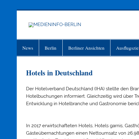
Zum
Inhalt
springen
MEDIEN
Just another WordPress site
News
Berlin
Berliner Ansichten
Ausflugszie
Hotels in Deutschland
Der Hotelverband Deutschland (IHA) stellte den Bran
Hotelbuchungen informiert. Gleichzeitig wird über Tr
Entwicklung in Hotelbranche und Gastronomie beric
In 2017 erwirtschafteten Hotels, Hotels garnis, Gast
Gästeübernachtungen einen Nettoumsatz von 26,98 