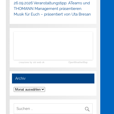
26.09.2026 Veranstaltungstipp: ATeams und
THOMANN Management präsentieren.
Musik für Euch – präsentiert von Uta Bresan
creazione by siti web ok
OpenWeatherMap
Archiv
Archiv