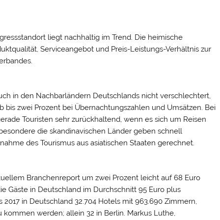
ressstandort liegt nachhaltig im Trend. Die heimische
duktqualität, Serviceangebot und Preis-Leistungs-Verhältnis zur
verbandes.
auch in den Nachbarländern Deutschlands nicht verschlechtert,
alb bis zwei Prozent bei Übernachtungszahlen und Umsätzen. Bei
gerade Touristen sehr zurückhaltend, wenn es sich um Reisen
nsbesondere die skandinavischen Länder geben schnell
unahme des Tourismus aus asiatischen Staaten gerechnet.
aktuellem Branchenreport um zwei Prozent leicht auf 68 Euro
ie Gäste in Deutschland im Durchschnitt 95 Euro plus
s 2017 in Deutschland 32.704 Hotels mit 963.690 Zimmern,
 kommen werden; allein 32 in Berlin. Markus Luthe,