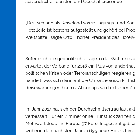
ausländische Touristen und Geschäftsreisende.
„Deutschland als Reiseland sowie Tagungs- und Kong
Hotellerie ist bestens aufgestellt und gehört bei Pro
Weltspitze“, sagte Otto Lindner, Präsident des Hotel
Sofern sich die geopolitische Lage in der Welt und 
erwartet der Verband für 2018 ein Plus von anderth
politischen Krisen oder Terroranschlägen reagieren 
handelt, was sich dann auf die Umsätze auswirkt. I
Reisewarnungen heraus. Allerdings wird mit einer Z
Im Jahr 2017 hat sich der Durchschnittsertrag laut 
verbessert. Für ein Zimmer ohne Frühstück zahlten d
Mehrwertsteuer; in Europa 97 Euro. Insgesamt gab e
wobei in den nächsten Jahren 695 neue Hotels hinzu