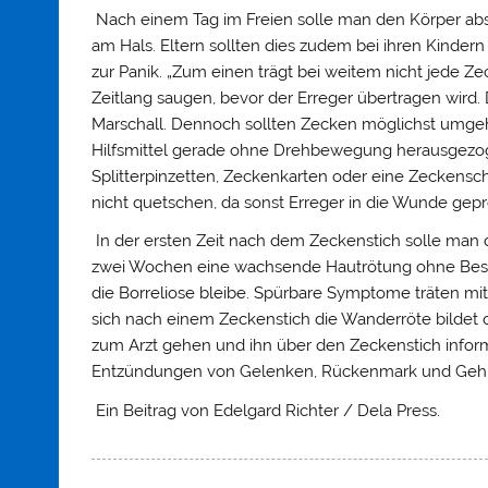
Nach einem Tag im Freien solle man den Körper ab
am Hals. Eltern sollten dies zudem bei ihren Kind
zur Panik. „Zum einen trägt bei weitem nicht jede Z
Zeitlang saugen, bevor der Erreger übertragen wird. 
Marschall. Dennoch sollten Zecken möglichst umge
Hilfsmittel gerade ohne Drehbewegung herausgezog
Splitterpinzetten, Zeckenkarten oder eine Zeckensch
nicht quetschen, da sonst Erreger in die Wunde gepr
In der ersten Zeit nach dem Zeckenstich solle man d
zwei Wochen eine wachsende Hautrötung ohne Besch
die Borreliose bleibe. Spürbare Symptome träten mi
sich nach einem Zeckenstich die Wanderröte bildet 
zum Arzt gehen und ihn über den Zeckenstich inform
Entzündungen von Gelenken, Rückenmark und Gehirn
Ein Beitrag von Edelgard Richter / Dela Press.