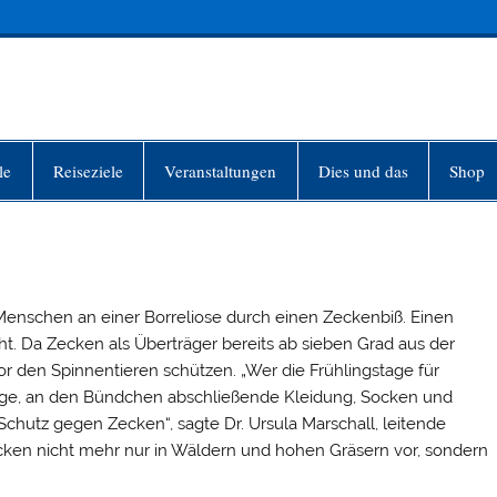
INFO-BERLIN
le
Reiseziele
Veranstaltungen
Dies und das
Shop
Menschen an einer Borreliose durch einen Zeckenbiß. Einen
ht. Da Zecken als Überträger bereits ab sieben Grad aus der
or den Spinnentieren schützen. „Wer die Frühlingstage für
lange, an den Bündchen abschließende Kleidung, Socken und
Schutz gegen Zecken“, sagte Dr. Ursula Marschall, leitende
cken nicht mehr nur in Wäldern und hohen Gräsern vor, sondern