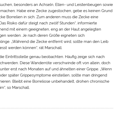
suchen, besonders an Achseln, Ellen- und Leistenbeugen sowie
ern machen. Habe eine Zecke zugestochen, gebe es keinen Grund
ecke Borrelien in sich. Zum anderen muss die Zecke eine
Das Risiko dafür steigt nach zwölf Stunden“, informierte
hend mit einem geeigneten, eng an der Haut angelegten
en werden. Je nach deren Größe eigneten sich
linge. „Während die Zecke entfernt wird, sollte man den Leib
esst werden können“, rät Marschall.
ie Eintrittsstelle genau beobachten. Häufig zeige sich nach
werden. Diese Wanderröte verschwinde oft von allein, doch
tunter erst nach Monaten auf und ähnelten einer Grippe. „Wenn
oder später Grippesymptome einstellen, sollte man dringend
ieren. Bleibt eine Borreliose unbehandelt, drohen chronische
“, so Marschall.