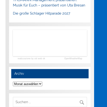
Musik für Euch – präsentiert von Uta Bresan
Die große Schlager Hitparade 2027
realizzazione by siti web ok
OpenWeatherMap
Archiv
Archiv