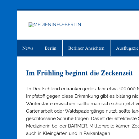
Zum
Inhalt
springen
MEDIEN
Just another WordPress site
News
Berlin
Berliner Ansichten
Ausflugszie
Im Frühling beginnt die Zeckenzeit
In Deutschland erkranken jedes Jahr etwa 100.000 
Impfstoff gegen diese Erkrankung gibt es bislang nic
Winterstarre erwachen, sollte man sich schon jetzt v
Gartenarbeit oder Waldspaziergänge nutzt, sollte 
geschlossene Schuhe tragen. Das ist der effektivste 
Medizinerin bei der BARMER. Mittlerweile kämen Ze
auch in Kleingärten und in Parkanlagen.