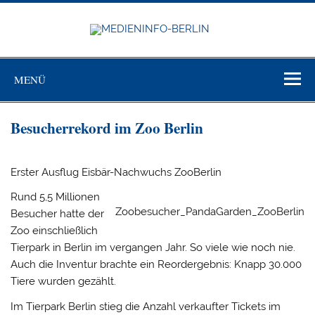
Zum
Inhalt
springen
MEDIEN
BERL
Just another WordPress site
MENÜ
Besucherrekord im Zoo Berlin
Erster Ausflug Eisbär-Nachwuchs ZooBerlin
Rund 5,5 Millionen
Zoobesucher_PandaGarden_ZooBerlin
Besucher hatte der
Zoo einschließlich
Tierpark in Berlin im vergangen Jahr. So viele wie noch nie.
Auch die Inventur brachte ein Reordergebnis: Knapp 30.000
Tiere wurden gezählt.
Im Tierpark Berlin stieg die Anzahl verkaufter Tickets im