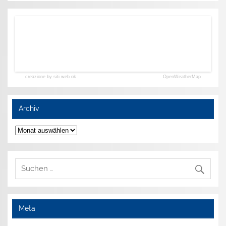
creazione by siti web ok
OpenWeatherMap
Archiv
Archiv
Meta