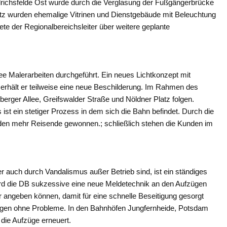
richsfelde Ost wurde durch die Verglasung der Fußgängerbrücke
atz wurden ehemalige Vitrinen und Dienstgebäude mit Beleuchtung
te der Regionalbereichsleiter über weitere geplante
 Malerarbeiten durchgeführt. Ein neues Lichtkonzept mit
erhält er teilweise eine neue Beschilderung. Im Rahmen des
ger Allee, Greifswalder Straße und Nöldner Platz folgen.
st ein stetiger Prozess in dem sich die Bahn befindet. Durch die
den mehr Reisende gewonnen.; schließlich stehen die Kunden im
 auch durch Vandalismus außer Betrieb sind, ist ein ständiges
ird die DB sukzessive eine neue Meldetechnik an den Aufzügen
 angeben können, damit für eine schnelle Beseitigung gesorgt
lagen ohne Probleme. In den Bahnhöfen Jungfernheide, Potsdam
die Aufzüge erneuert.