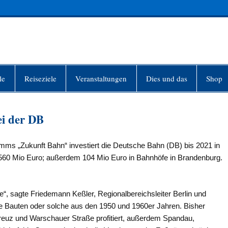
INFO-BERLIN
le
Reiseziele
Veranstaltungen
Dies und das
Shop
i der DB
s „Zukunft Bahn“ investiert die Deutsche Bahn (DB) bis 2021 in
r 560 Mio Euro; außerdem 104 Mio Euro in Bahnhöfe in Brandenburg.
fe“, sagte Friedemann Keßler, Regionalbereichsleiter Berlin und
lle Bauten oder solche aus den 1950 und 1960er Jahren. Bisher
kreuz und Warschauer Straße profitiert, außerdem Spandau,