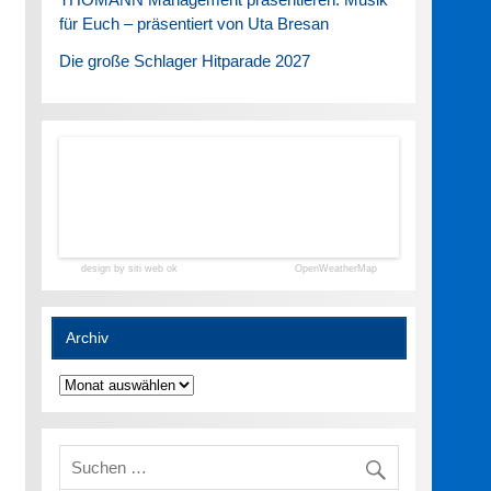
für Euch – präsentiert von Uta Bresan
Die große Schlager Hitparade 2027
design by siti web ok
OpenWeatherMap
Archiv
Archiv