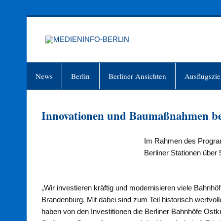
Zum
Inhalt
springen
MEDIEN
Just another WordPress site
News
Berlin
Berliner Ansichten
Ausflugszie
Innovationen und Baumaßnahmen be
Im Rahmen des Programm
Berliner Stationen übe
„Wir investieren kräftig und modernisieren viele Bahnhö
Brandenburg. Mit dabei sind zum Teil historisch wertvo
haben von den Investitionen die Berliner Bahnhöfe Ost