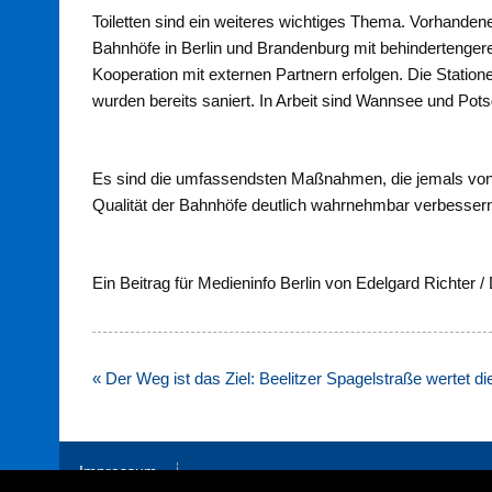
Toiletten sind ein weiteres wichtiges Thema. Vorhande
Bahnhöfe in Berlin und Brandenburg mit behindertenger
Kooperation mit externen Partnern erfolgen. Die Stati
wurden bereits saniert. In Arbeit sind Wannsee und Pot
Es sind die umfassendsten Maßnahmen, die jemals vo
Qualität der Bahnhöfe deutlich wahrnehmbar verbesser
Ein Beitrag für Medieninfo Berlin von Edelgard Richter /
Beitragsnavigation
« Der Weg ist das Ziel: Beelitzer Spagelstraße wertet di
Impressum