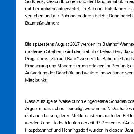
Südkreuz, Gesundbrunnen und der Hauptbahnhof. Fried
mit Tiermotiven aufgewertet, im Bahnhof Potsdamer Pl
versehen und der Bahnhof dadurch belebt. Dann berichte
Baumaßnahmen:
Bis spätestens August 2017 werden im Bahnhof Wannsee
modernen Strahlern wird den Bahnhof beleuchten, dazu 
Programms „Zukunft Bahn“ werden die Bahnhöfe Landsber
Erneuerung und Modernisierung erfolgen im Bestand; es i
Aufwertung der Bahnhöfe und weitere Innovationen wer
Mittelpunkt.
Dass Aufzüge teilweise durch eingetretene Schäden oder
Ärgernis, das schnell beseitigt werden muß. Deshalb w
einbauen lassen, deren Meldebausteine auch den Fehler
werden kann. Jedoch laufen derzeit 97 Prozent der An
Hauptbahnhof und Henningsdorf wurden in diesem Jahr 