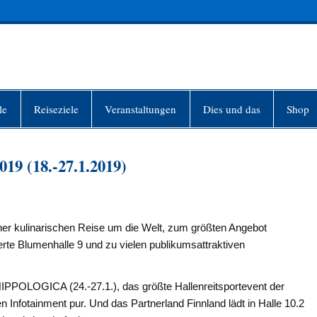
INFO-BERLIN
le
Reiseziele
Veranstaltungen
Dies und das
Shop
19 (18.-27.1.2019)
iner kulinarischen Reise um die Welt, zum größten Angebot
ierte Blumenhalle 9 und zu vielen publikumsattraktiven
HIPPOLOGICA (24.-27.1.), das größte Hallenreitsportevent der
Infotainment pur. Und das Partnerland Finnland lädt in Halle 10.2