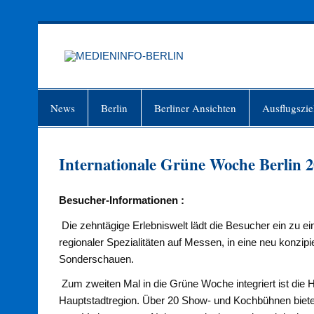
Zum
Inhalt
springen
MEDIEN
Just another WordPress site
News
Berlin
Berliner Ansichten
Ausflugszie
Internationale Grüne Woche Berlin 20
Besucher-Informationen :
Die zehntägige Erlebniswelt lädt die Besucher ein zu e
regionaler Spezialitäten auf Messen, in eine neu konzip
Sonderschauen.
Zum zweiten Mal in die Grüne Woche integriert ist die 
Hauptstadtregion. Über 20 Show- und Kochbühnen bieten 