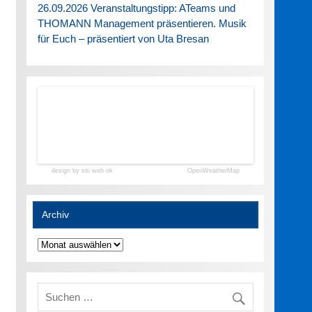
26.09.2026 Veranstaltungstipp: ATeams und
THOMANN Management präsentieren. Musik
für Euch – präsentiert von Uta Bresan
design by siti web ok
OpenWeatherMap
Archiv
Archiv