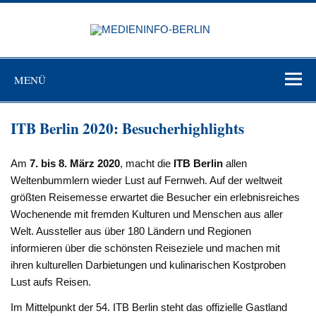
Zum
Inhalt
MEDIEN
springen
BERL
Just another WordPress site
MENÜ
ITB Berlin 2020: Besucherhighlights
Am
7. bis 8. März 2020
, macht die
ITB Berlin
allen
Weltenbummlern wieder Lust auf Fernweh. Auf der weltweit
größten Reisemesse erwartet die Besucher ein erlebnisreiches
Wochenende mit fremden Kulturen und Menschen aus aller
Welt. Aussteller aus über 180 Ländern und Regionen
informieren über die schönsten Reiseziele und machen mit
ihren kulturellen Darbietungen und kulinarischen Kostproben
Lust aufs Reisen.
Im Mittelpunkt der 54. ITB Berlin steht das offizielle Gastland