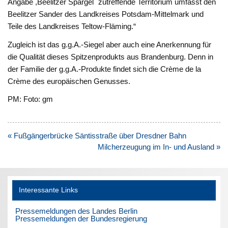
Angabe ,Beelitzer Spargel` zutreffende Territorium umfasst den
Beelitzer Sander des Landkreises Potsdam-Mittelmark und
Teile des Landkreises Teltow-Fläming.“
Zugleich ist das g.g.A.-Siegel aber auch eine Anerkennung für
die Qualität dieses Spitzenprodukts aus Brandenburg. Denn in
der Familie der g.g.A.-Produkte findet sich die Crème de la
Crème des europäischen Genusses.
PM: Foto: gm
Beitragsnavigation
« Fußgängerbrücke Säntisstraße über Dresdner Bahn
Milcherzeugung im In- und Ausland »
Interessante Links
Pressemeldungen des Landes Berlin
Pressemeldungen der Bundesregierung