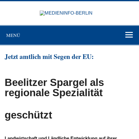
Zum
Inhalt
MEDIEN
springen
BERL
Just another WordPress site
MENÜ
Jetzt amtlich mit Segen der EU:
Beelitzer Spargel als
regionale Spezialität
geschützt
Landwirtschaft und Ländliche Entwicklung auf ihrer