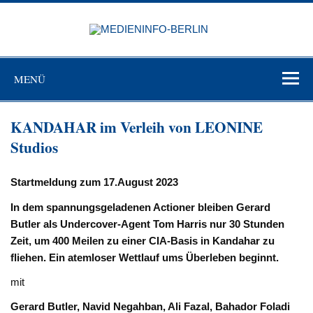
Zum
Inhalt
MEDIEN
springen
BERL
Just another WordPress site
MENÜ
KANDAHAR im Verleih von LEONINE
Studios
Startmeldung zum 17.August 2023
In dem spannungsgeladenen Actioner bleiben Gerard
Butler als Undercover-Agent Tom Harris nur 30 Stunden
Zeit, um 400 Meilen zu einer CIA-Basis in Kandahar zu
fliehen. Ein atemloser Wettlauf ums Überleben beginnt.
mit
Gerard Butler, Navid Negahban, Ali Fazal, Bahador Foladi