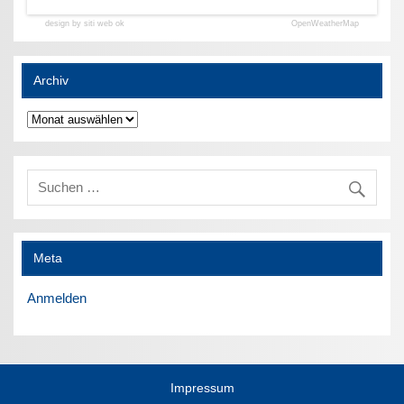
design by siti web ok
OpenWeatherMap
Archiv
Archiv
Meta
Anmelden
Impressum