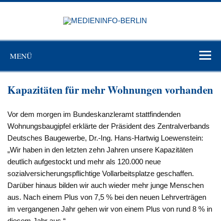
Zum
Inhalt
MEDIEN
springen
BERL
Just another WordPress site
MENÜ
Kapazitäten für mehr Wohnungen vorhanden
Vor dem morgen im Bundeskanzleramt stattfindenden
Wohnungsbaugipfel erklärte der Präsident des Zentralverbands
Deutsches Baugewerbe, Dr.-Ing. Hans-Hartwig Loewenstein:
„Wir haben in den letzten zehn Jahren unsere Kapazitäten
deutlich aufgestockt und mehr als 120.000 neue
sozialversicherungspflichtige Vollarbeitsplatze geschaffen.
Darüber hinaus bilden wir auch wieder mehr junge Menschen
aus. Nach einem Plus von 7,5 % bei den neuen Lehrverträgen
im vergangenen Jahr gehen wir von einem Plus von rund 8 % in
diesem Jahr aus.“