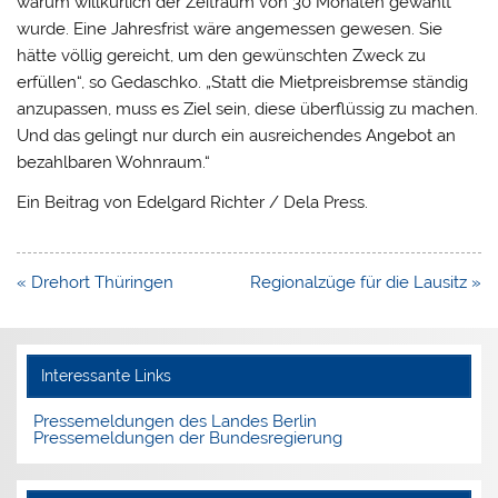
warum willkürlich der Zeitraum von 30 Monaten gewählt
wurde. Eine Jahresfrist wäre angemessen gewesen. Sie
hätte völlig gereicht, um den gewünschten Zweck zu
erfüllen“, so Gedaschko. „Statt die Mietpreisbremse ständig
anzupassen, muss es Ziel sein, diese überflüssig zu machen.
Und das gelingt nur durch ein ausreichendes Angebot an
bezahlbaren Wohnraum.“
Ein Beitrag von Edelgard Richter / Dela Press.
Beitragsnavigation
« Drehort Thüringen
Regionalzüge für die Lausitz »
Interessante Links
Pressemeldungen des Landes Berlin
Pressemeldungen der Bundesregierung