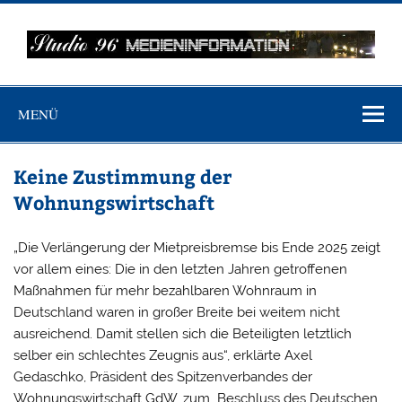
Zum
Inhalt
springen
MEDIENINFO-
Just another WordPress site
BERLIN
MENÜ
Keine Zustimmung der
Wohnungswirtschaft
„Die Verlängerung der Mietpreisbremse bis Ende 2025 zeigt
vor allem eines: Die in den letzten Jahren getroffenen
Maßnahmen für mehr bezahlbaren Wohnraum in
Deutschland waren in großer Breite bei weitem nicht
ausreichend. Damit stellen sich die Beteiligten letztlich
selber ein schlechtes Zeugnis aus“, erklärte Axel
Gedaschko, Präsident des Spitzenverbandes der
Wohnungswirtschaft GdW, zum Beschluss des Deutschen