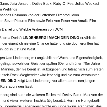
ner, Julia Jentsch, Detlev Buck, Ruby O. Fee, Julius Weckauf
an Wehlings
annes Pollmann von der Letterbox Filmproduktion
von SevenPictures Film sowie Felix von Poser von Amalia Film
h Daniel und Wiebke Andresen von DCM
Andrea Doria“:
LINDENBERG!
MACH DEIN DING
erzählt die
der eigentlich nie eine Chance hatte, und sie doch ergriffen hat,
n Idol in Ost und West.
gen Udo Lindenberg mit unglaublicher Wucht und Eigenständigkeit,
lingt, sowohl den Geist der späten 60er und frühen 70er Jahre
Mannes, der nie bereit ist, aufzugeben und tatsächlich zum ersten
utsch-Rock-Wegbereiter wird lebendig und nie zum verstaubten
EIN DING
zeigt Udo Lindenberg, vor allem aber einen jungen
Kurs abbringen lässt.
nberg sind auch die weiteren Rollen mit Detlev Buck, Max von der
h und vielen weiteren hochkarätig besetzt. Hermine Huntgeburth
Lindenbergs Lebensgeschichte ein Kinoereignis erschaffen, das