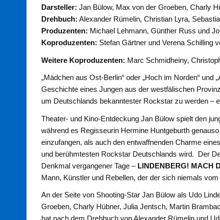
Darsteller:
Jan Bülow, Max von der Groeben, Charly Hüb
Drehbuch:
Alexander Rümelin, Christian Lyra, Sebasti
Produzenten:
Michael Lehmann, Günther Russ und Joh
Koproduzenten:
Stefan Gärtner und Verena Schilling 
Weitere Koproduzenten:
Marc Schmidheiny, Christop
„Mädchen aus Ost-Berlin“ oder „Hoch im Norden“ und „
Geschichte eines Jungen aus der westfälischen Provinz, 
um Deutschlands bekanntester Rockstar zu werden – ei
Theater- und Kino-Entdeckung Jan Bülow spielt den jun
während es Regisseurin Hermine Huntgeburth genauso ge
einzufangen, als auch den entwaffnenden Charme eines 
und berühmtesten Rockstar Deutschlands wird. Der De
Denkmal vergangener Tage –
LINDENBERG! MACH D
Mann, Künstler und Rebellen, der der sich niemals vom 
An der Seite von Shooting-Star Jan Bülow als Udo Linde
Groeben, Charly Hübner, Julia Jentsch, Martin Brambac
hat nach dem Drehbuch von Alexander Rümelin und Udo 