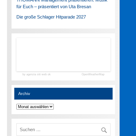
für Euch – präsentiert von Uta Bresan
Die große Schlager Hitparade 2027
by agenzia siti web ok
OpenWeatherMap
Archiv
Archiv