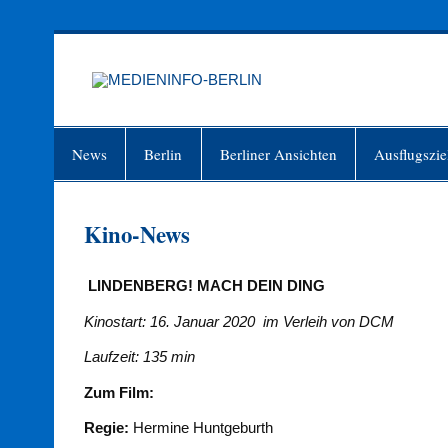
Zum
Inhalt
springen
MEDIEN
Just another WordPress site
News
Berlin
Berliner Ansichten
Ausflugszie
Kino-News
LINDENBERG! MACH DEIN DING
Kinostart: 16. Januar 2020 im Verleih von DCM
Laufzeit: 135 min
Zum Film:
Regie:
Hermine Huntgeburth