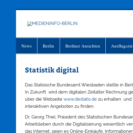
Zum
Inhalt
springen
MEDIEN
Just another WordPress site
News
Berlin
Berliner Ansichten
Ausflugszie
Statistik digital
Das Statisische Bundesamt Wiesbaden stellte in Ber
In Zukunft wird dem digitalen Zeitalter Rechnung ge
über die Webseite
www.destatis.de
zu erhalten und 
interaktiven Angeboten zu finden.
Dr. Georg Thiel, Präsident des Statistischen Bundesamt
Arbeitsleben durch die Digitalisierung wesentlich ver
das Internet, seien es Online-Einkäufe, Informatio