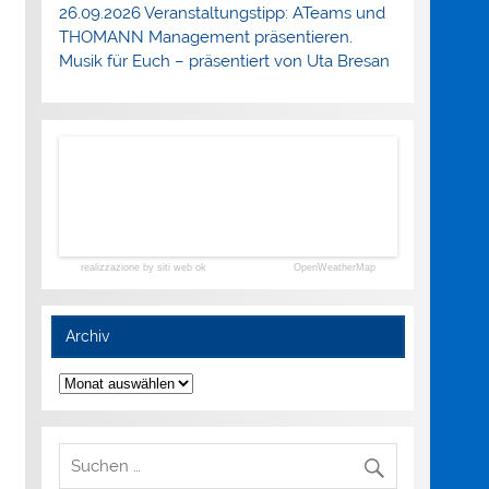
26.09.2026 Veranstaltungstipp: ATeams und
THOMANN Management präsentieren.
Musik für Euch – präsentiert von Uta Bresan
realizzazione by siti web ok
OpenWeatherMap
Archiv
Archiv