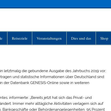
INFO-BERLIN
le
Reiseziele
Veranstaltungen
Dies und das
Shop
lin letztmalig die gebundene Ausgabe des Jahrbuchs 2019 vor.
tragen und statistische Informationen über Deutschland sind
in der Datenbank GENESIS-Online sowie in weiteren
es, informierte: „Bereits jetzt hat sich das Privat- und
ändert. Immer mehr alltägliche Aktivitäten verlagern sich auf
nen, Bankgeschäfte oder Behördenangelegenheiten. 95 Prozent