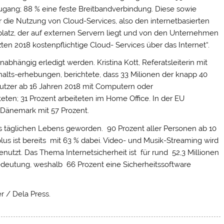
ang; 88 % eine feste Breitbandverbindung. Diese sowie
r die Nutzung von Cloud-Services, also den internetbasierten
rplatz, der auf externen Servern liegt und von den Unternehmen
ten 2018 kostenpflichtige Cloud- Services über das Internet“.
nabhängig erledigt werden. Kristina Kott, Referatsleiterin mit
halts-erhebungen, berichtete, dass 33 Milionen der knapp 40
nutzer ab 16 Jahren 2018 mit Computern oder
en; 31 Prozent arbeiteten im Home Office. In der EU
r Dänemark mit 57 Prozent.
des täglichen Lebens geworden. 90 Prozent aller Personen ab 10
lus ist bereits mit 63 % dabei. Video- und Musik-Streaming wird
utzt. Das Thema Internetsicherheit ist für rund 52,3 Millionen
deutung, weshalb 66 Prozent eine Sicherheitssoftware
r / Dela Press.