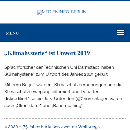
Zum
Inhalt
springen
MEDIEN
BERL
Just another WordPress site
MENÜ
„Klimahysterie“ ist Unwort 2019
Sprachfor­scher der Technischen Uni Darmstadt haben
„Klima­hysterie“ zum Unwort des Jahres 2019 gekürt.
Mit dem Begriff würden „Kli­maschutzbemühungen und die
Klimaschutzbewegung diffamiert und Debatten
diskreditiert“, so die Jury. Unter den 397 Vorschlägen waren
auch „Ökodiktatur“ und „Bauernbahing“
Beitragsnavigation
« 2020 – 75 Jahre Ende des Zweiten Weltkriegs