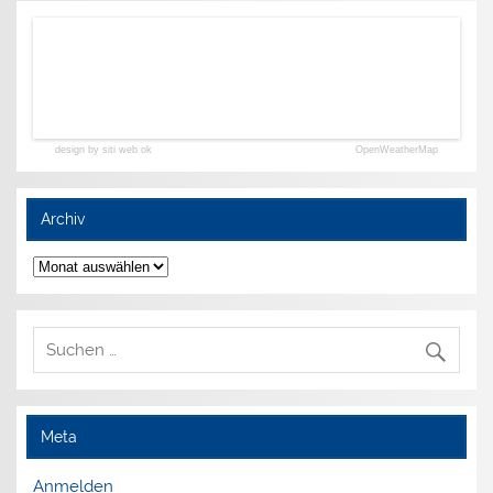
design by siti web ok
OpenWeatherMap
Archiv
Archiv
Meta
Anmelden