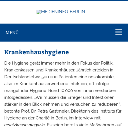
Zum
Inhalt
springen
MEDIEN
Just another WordPress site
BERL
MENÜ
Krankenhaushygiene
Die Hygiene gerät immer mehr in den Fokus der Politik,
Krankenkassen und Krankenhäuser. Jährlich erleiden in
Deutschland etwa 500.000 Patienten eine nosokomiale,
also im Krankenhaus erworbene Infektion, oft infolge
mangelnder Hygiene. Rund 10.000 von ihnen versterben
infolgedessen. „Wir müssen die Erreger und Infektionen
stärker in den Blick nehmen und versuchen zu reduzieren“,
betonte Prof. Dr. Petra Gastmeier, Direktorin des Instituts für
Hygiene an der Charité in Berlin, im Interview mit
ersatzkasse magazin.
Es seien bereits viele Maßnahmen auf