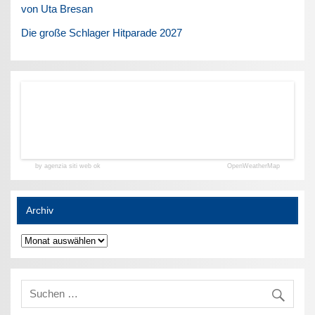
von Uta Bresan
Die große Schlager Hitparade 2027
by agenzia siti web ok
OpenWeatherMap
Archiv
Archiv