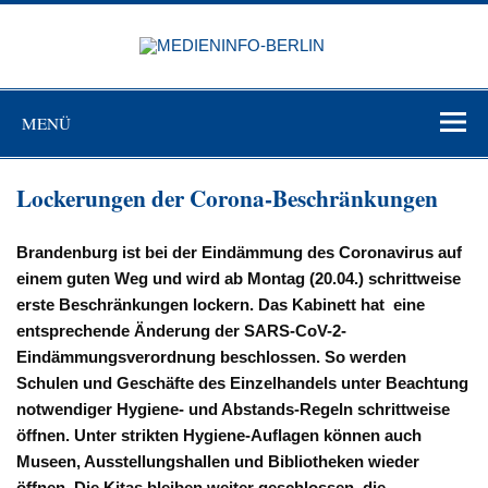
Zum
Inhalt
MEDIEN
springen
BERL
Just another WordPress site
MENÜ
Lockerungen der Corona-Beschränkungen
Brandenburg ist bei der Eindämmung des Coronavirus auf
einem guten Weg und wird ab Montag (20.04.) schrittweise
erste Beschränkungen lockern. Das Kabinett hat eine
entsprechende Änderung der SARS-CoV-2-
Eindämmungsverordnung beschlossen. So werden
Schulen und Geschäfte des Einzelhandels unter Beachtung
notwendiger Hygiene- und Abstands-Regeln schrittweise
öffnen. Unter strikten Hygiene-Auflagen können auch
Museen, Ausstellungshallen und Bibliotheken wieder
öffnen. Die Kitas bleiben weiter geschlossen, die