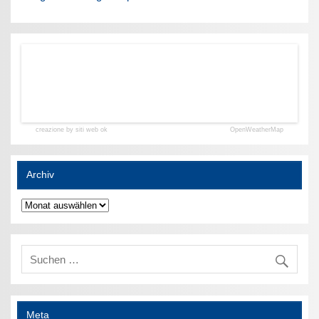
creazione by siti web ok
OpenWeatherMap
Archiv
Archiv
Meta