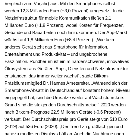
Vergleich zum Vorjahr) aus. Mit den Smartphones selbst
werden 12,3 Milliarden Euro (+3,0 Prozent) umgesetzt. In die
Netzinfrastruktur für mobile Kommunikation fließen 2,1
Milliarden Euro (+1,8 Prozent), wobei Kosten für Frequenzen,
Gebäude und Bauarbeiten noch hinzukommen. Der App-Markt
wächst auf 1,8 Milliarden Euro (+8,4 Prozent). „Wie kein
anderes Gerät steht das Smartphone für Information,
Entertainment und Produktivität – und ungebrochene
Faszination. Rundherum ist ein milliardenschweres, innovatives
Ökosystem aus Geräten, Apps, Diensten und Netzinfrastruktur
entstanden, das immer weiter wächst“, sagte Bitkom-
Präsidiumsmitglied Dr. Hannes Ametsreiter. „Während sich der
Smartphone-Absatz in Deutschland auf konstant hohem Niveau
eingepegelt hat, sind die Umsätze weiter auf Wachstumskurs.
Grund sind die steigenden Durchschnittspreise.“ 2020 werden
nach Bitkom-Prognose 22,9 Millionen Geräte (-0,6 Prozent)
verkauft. Der Durchschnittspreis pro Gerät steigt von 519 Euro
(2019) auf 536 Euro (2020). „Der Trend zu großflächigen und
nahezu randlosen Displays hält an. Auch die Nachfrage nach