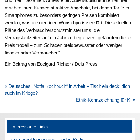
und mehr bezahlen. Ametsreiter: „Die Mobilfunkunternehmen
machen ihren Kunden attraktive Angebote, bei denen Tarife mit
Smartphones zu besonders geringen Preisen kombiniert
werden, was die niedrigen Wunschpreise erklärt. Die aktuellen
Pläne des Verbraucherschutzministeriums, die
Vertragslaufzeiten auf ein Jahr zu begrenzen, gefährden dieses
Preismodell – zum Schaden preisbewusster oder weniger
finanzstarker Verbraucher.“
Ein Beitrag von Edelgard Richter / Dela Press.
Beitragsnavigation
« Deutsches „Notfallkochbuch“ in Arbeit – Tischlein deck‘ dich
auch im Kriege?
Ethik-Kennzeichnung für KI »
Interessante Links
Pressemeldungen des Landes Berlin