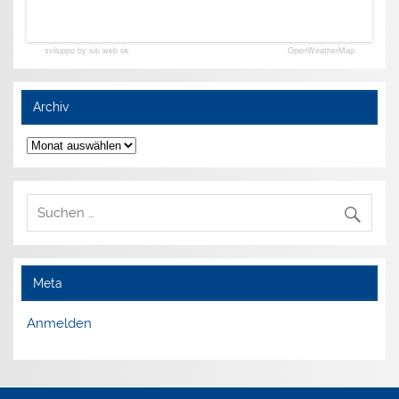
sviluppo by siti web ok
OpenWeatherMap
Archiv
Archiv
Meta
Anmelden