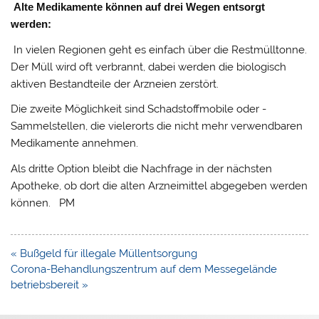
Alte Medikamen­te können auf drei Wegen entsorgt
werden:
In vielen Regionen geht es einfach über die Rest­mülltonne.
Der Müll wird oft verbrannt, dabei werden die biologisch
aktiven Bestandteile der Arzneien zerstört.
Die zweite Möglichkeit sind Schadstoffmobile oder -
Sammelstellen, die vielerorts die nicht mehr verwendbaren
Medi­kamente annehmen.
Als dritte Option bleibt die Nachfrage in der nächsten
Apotheke, ob dort die alten Arzneimittel abgegeben werden
können. PM
Beitragsnavigation
« Bußgeld für illegale Müllentsorgung
Corona-Behandlungszentrum auf dem Messegelände
betriebsbereit »