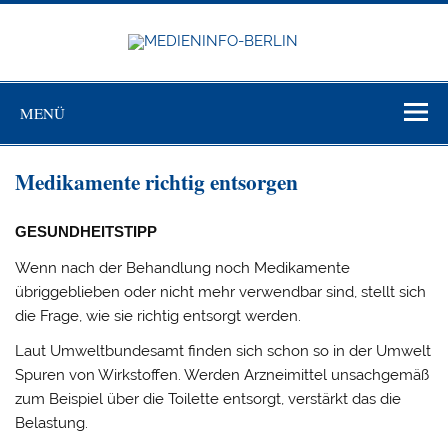
Zum
Inhalt
springen
MEDIEN
BERL
Just another WordPress site
MENÜ
Medikamente richtig entsorgen
GESUNDHEITSTIPP
Wenn nach der Behandlung noch Medikamen­te
übriggeblieben oder nicht mehr verwend­bar sind, stellt sich
die Frage, wie sie richtig entsorgt werden.
Laut Umweltbundesamt finden sich schon so in der Umwelt
Spuren von Wirkstoffen. Werden Arzneimittel unsachge­mäß
zum Beispiel über die Toilette entsorgt, verstärkt das die
Belastung.