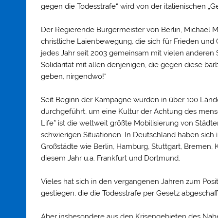
gegen die Todesstrafe“ wird von der italienischen „Gem
Der Regierende Bürgermeister von Berlin, Michael M
christliche Laienbewegung, die sich für Frieden und G
jedes Jahr seit 2003 gemeinsam mit vielen anderen 
Solidarität mit allen denjenigen, die gegen diese ba
geben, nirgendwo!“
Seit Beginn der Kampagne wurden in über 100 Ländern
durchgeführt, um eine Kultur der Achtung des mensch
Life” ist die weltweit größte Mobilisierung von Stä
schwierigen Situationen. In Deutschland haben sich 
Großstädte wie Berlin, Hamburg, Stuttgart, Bremen, 
diesem Jahr u.a. Frankfurt und Dortmund.
Vieles hat sich in den vergangenen Jahren zum Positi
gestiegen, die die Todesstrafe per Gesetz abgeschaf
Aber insbesondere aus den Krisengebieten des Na