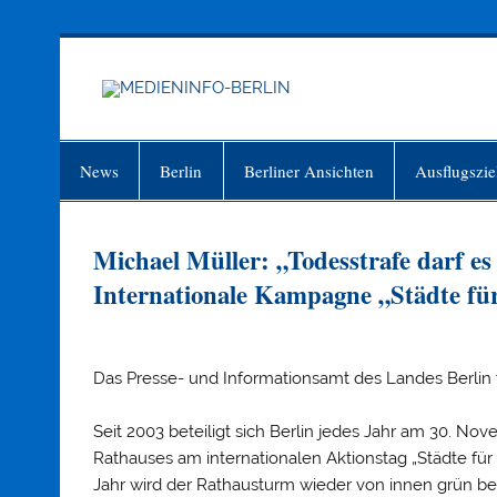
Zum
Inhalt
springen
MEDIEN
Just another WordPress site
News
Berlin
Berliner Ansichten
Ausflugszie
Michael Müller: „Todesstrafe darf e
Internationale Kampagne „Städte für
Das Presse- und Informationsamt des Landes Berlin te
Seit 2003 beteiligt sich Berlin jedes Jahr am 30. 
Rathauses am internationalen Aktionstag „Städte für
Jahr wird der Rathausturm wieder von innen grün bel