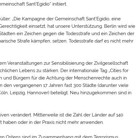
einschaft Sant’Egidio“ initiiert.
üller: „Die Kampagne der Gemeinschaft Sant’Egidio, eine
erechtigkeit einsetzt, hat unsere Unterstützung. Berlin wird wie
Städten ein Zeichen gegen die Todesstrafe und ein Zeichen der
rbarische Strafe kämpfen, setzen. Todesstrafe darf es nicht mehr
 Veranstaltungen zur Sensibilisierung der Zivilgesellschaft
lichen Lebens zu stärken. Der internationale Tag „Cities for
dten und Bürgern für die Achtung der Menschenrechte auch in
in den vergangenen 17 Jahren fast 300 Städte (darunter viele
Köln, Leipzig, Hannover) beteiligt. Neu hinzugekommen sind in
ven verändert. Mittlerweile ist die Zahl der Länder auf 140
ft haben oder in der Praxis nicht mehr anwenden.
hen Ostens sind im Zusammenhang mit dem Terrorismus