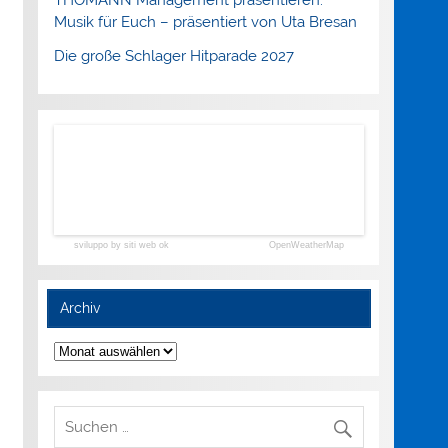
Musik für Euch – präsentiert von Uta Bresan
Die große Schlager Hitparade 2027
sviluppo by siti web ok
OpenWeatherMap
Archiv
Archiv