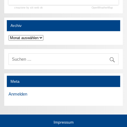
creazione by siti web ok
OpenWeatherMap
Archiv
Archiv
Meta
Anmelden
Impressum