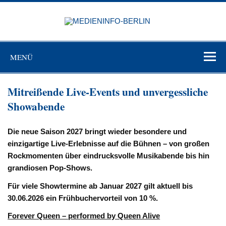
Zum
Inhalt
MEDIEN
springen
BERL
Just another WordPress site
MENÜ
Mitreißende Live-Events und unvergessliche
Showabende
Die neue Saison 2027 bringt wieder besondere und
einzigartige Live-Erlebnisse auf die Bühnen – von großen
Rockmomenten über eindrucksvolle Musikabende bis hin
grandiosen Pop-Shows.
Für viele Showtermine ab Januar 2027 gilt aktuell bis
30.06.2026 ein Frühbuchervorteil von 10 %.
Forever Queen – performed by Queen Alive