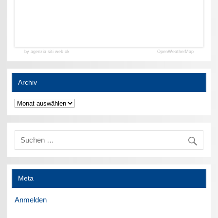
by agenzia siti web ok
OpenWeatherMap
Archiv
Archiv
Meta
Anmelden