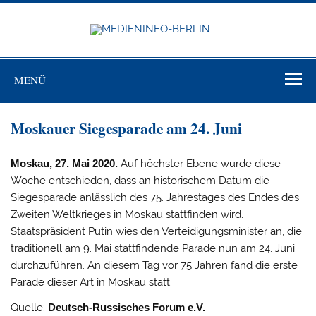
Zum
Inhalt
springen
MEDIEN
BERL
Just another WordPress site
MENÜ
Moskauer Siegesparade am 24. Juni
Moskau, 27. Mai 2020.
Auf höchster Ebene wurde diese
Woche entschieden, dass an historischem Datum die
Siegesparade anlässlich des 75. Jahrestages des Endes des
Zweiten Weltkrieges in Moskau stattfinden wird.
Staatspräsident Putin wies den Verteidigungsminister an, die
traditionell am 9. Mai stattfindende Parade nun am 24. Juni
durchzuführen. An diesem Tag vor 75 Jahren fand die erste
Parade dieser Art in Moskau statt.
Quelle:
Deutsch-Russisches Forum e.V.