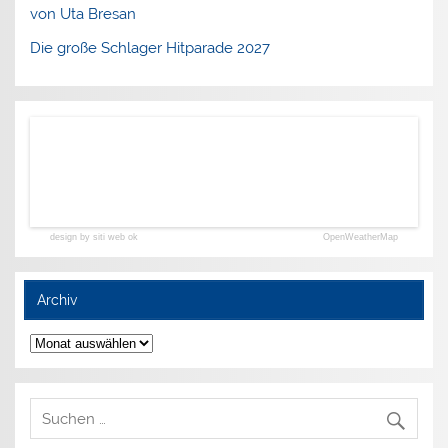
von Uta Bresan
Die große Schlager Hitparade 2027
design by siti web ok
OpenWeatherMap
Archiv
Archiv