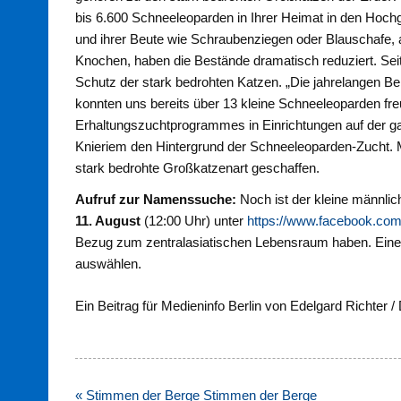
bis 6.600 Schneeleoparden in Ihrer Heimat in den Hoch
und ihrer Beute wie Schraubenziegen oder Blauschafe, a
Knochen, haben die Bestände dramatisch reduziert. Seit 
Schutz der stark bedrohten Katzen. „Die jahrelangen Be
konnten uns bereits über 13 kleine Schneeleoparden f
Erhaltungszuchtprogrammes in Einrichtungen auf der gan
Knieriem den Hintergrund der Schneeleoparden-Zucht. Mi
stark bedrohte Großkatzenart geschaffen.
Aufruf zur Namenssuche:
Noch ist der kleine männli
11. August
(12:00 Uhr) unter
https://www.facebook.com/
Bezug zum zentralasiatischen Lebensraum haben. Eine J
auswählen.
Ein Beitrag für Medieninfo Berlin von Edelgard Richter /
Beitragsnavigation
« Stimmen der Berge Stimmen der Berge