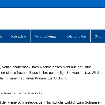
INFO-BERLIN
le
Reiseziele
Veranstaltungen
Dies und das
Shop
) vom Schabernack ihres Nachwuchses nicht aus der Ruhe
ert sie die frechen Bisse in ihre puschelige Schwanzspitze. Wird
uchs mit einem scharfen Knurren zur Ordnung.
achwuchs_TierparkBerlin 17
ieht der kleine Schneeleoparden-Nachwuchs wirklich zum Schmusen