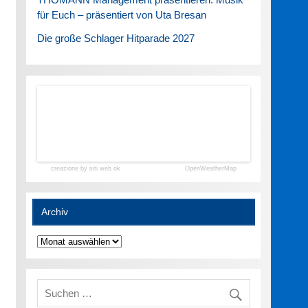
für Euch – präsentiert von Uta Bresan
Die große Schlager Hitparade 2027
creazione by siti web ok
OpenWeatherMap
Archiv
Archiv