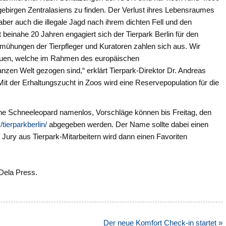
gebirgen Zentralasiens zu finden. Der Verlust ihres Lebensraumes
ber auch die illegale Jagd nach ihrem dichten Fell und den
beinahe 20 Jahren engagiert sich der Tierpark Berlin für den
mühungen der Tierpfleger und Kuratoren zahlen sich aus. Wir
reuen, welche im Rahmen des europäischen
zen Welt gezogen sind,“ erklärt Tierpark-Direktor Dr. Andreas
t der Erhaltungszucht in Zoos wird eine Reservepopulation für die
che Schneeleopard namenlos, Vorschläge können bis Freitag, den
tierparkberlin/
abgegeben werden. Der Name sollte dabei einen
ury aus Tierpark-Mitarbeitern wird dann einen Favoriten
 Dela Press.
Der neue Komfort Check-in startet »