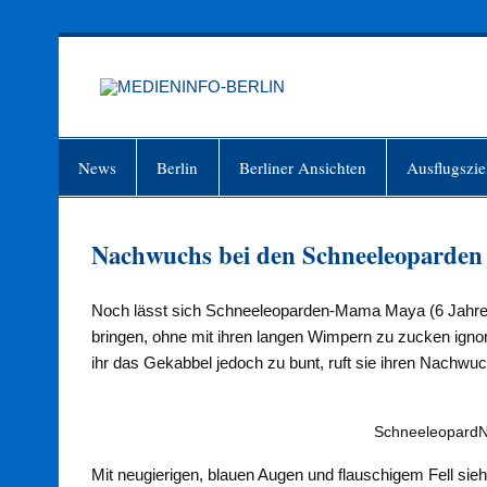
Zum
Inhalt
springen
MEDIEN
Just another WordPress site
News
Berlin
Berliner Ansichten
Ausflugszie
Nachwuchs bei den Schneeleoparden
Noch lässt sich Schneeleoparden-Mama Maya (6 Jahre
bringen, ohne mit ihren langen Wimpern zu zucken ignori
ihr das Gekabbel jedoch zu bunt, ruft sie ihren Nachw
SchneeleopardN
Mit neugierigen, blauen Augen und flauschigem Fell s