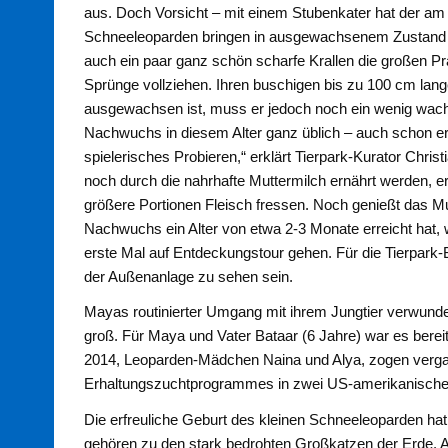
aus. Doch Vorsicht – mit einem Stubenkater hat der am
Schneeleoparden bringen in ausgewachsenem Zustand b
auch ein paar ganz schön scharfe Krallen die großen Pr
Sprünge vollziehen. Ihren buschigen bis zu 100 cm lang
ausgewachsen ist, muss er jedoch noch ein wenig wachse
Nachwuchs in diesem Alter ganz üblich – auch schon ers
spielerisches Probieren,“ erklärt Tierpark-Kurator Chri
noch durch die nahrhafte Muttermilch ernährt werden, e
größere Portionen Fleisch fressen. Noch genießt das 
Nachwuchs ein Alter von etwa 2-3 Monate erreicht hat, w
erste Mal auf Entdeckungstour gehen. Für die Tierpark-
der Außenanlage zu sehen sein.
Mayas routinierter Umgang mit ihrem Jungtier verwunder
groß. Für Maya und Vater Bataar (6 Jahre) war es berei
2014, Leoparden-Mädchen Naina und Alya, zogen ver
Erhaltungszuchtprogrammes in zwei US-amerikanische 
Die erfreuliche Geburt des kleinen Schneeleoparden ha
gehören zu den stark bedrohten Großkatzen der Erde. 