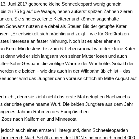
 13. Juni 2017 geborene kleine Schneeleopard wenig gemein.
is zu 75 kg auf die Waage, neben äußerst spitzen Zähnen zieren
anken. Sie sind exzellente Kletterer und können sagenhafte
en Schwanz nutzen sie dabei als Steuer. Bis der getupfte Kater
n. „Er entwickelt sich prächtig und zeigt – wie für Großkatzen-
tes Interesse an fester Nahrung. Noch ist es aber eher ein
stian Kern. Mindestens bis zum 6. Lebensmonat wird der kleine Kater
rst dann wird er sich langsam von seiner Mutter lösen und auch
Mutter-Sohn-Gespann die wohlige Wärme der Wurfhöhle. Sobald der
erden die beiden – wie das auch in der Wildbahn üblich ist – das
Besucher wird das Jungtier dann voraussichtlich ab Mitte August auf
t nicht, denn sie zieht nicht das erste Mal getupften Nachwuchs
ts der dritte gemeinsame Wurf. Die beiden Jungtiere aus dem Jahr
gangenes Jahr im Rahmen des Europäischen
Zoos nach Kalifornien und Minnesota.
t jedoch auch einen ernsten Hintergrund, denn Schneeleoparden
Alarmierend: Nach Schätzungen der IUCN sind nur noch rund 4.000