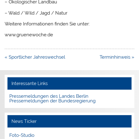
– Ökologischer Landbau
– Wald / Wild / Jagd / Natur
Weitere Informationen finden Sie unter:
www.gruenewoche.de
Beitragsnavigation
« Sportlicher Jahreswechsel
Terminhinweis »
Interessante Links
Pressemeldungen des Landes Berlin
Pressemeldungen der Bundesregierung
News Ticker
Foto-Studio