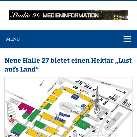
Zum
Inhalt
springen
MEDIENINFO-
Just another WordPress site
BERLIN
MENÜ
Neue Halle 27 bietet einen Hektar „Lust
aufs Land“