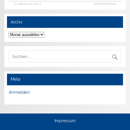
by agenzia siti web ok
OpenWeatherMap
Archiv
Archiv
Meta
Anmelden
Impressum