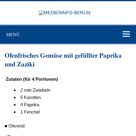
Zum
Inhalt
MEDIEN
springen
BERL
Just another WordPress site
MENÜ
Ofenfrisches Gemüse mit gefüllter Paprika
und Zaziki
Zutaten (f
ü
r 4 Portionen)
2
rote Zwiebeln
5 Karotten
4 Paprika
1 Fenchel
■ Olivenöl