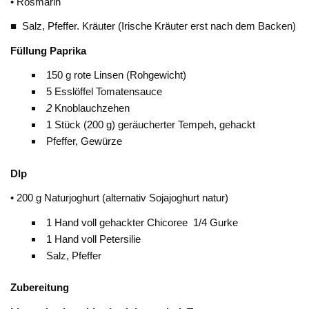
• Rosmarin
■ Salz, Pfeffer. Kräuter (Irische Kräuter erst nach dem Backen)
F
ü
llung Paprika
150 g rote Linsen (Rohgewicht)
5 Esslöffel Tomatensauce
2
Knoblauchzehen
1 Stück (200 g) geräucherter Tempeh, gehackt
Pfeffer, Gewürze
Dlp
• 200 g Naturjoghurt (alternativ Sojajoghurt natur)
1 Hand voll gehackter Chicoree 1/4
Gurke
1 Hand voll Petersilie
Salz, Pfeffer
Zubereitung