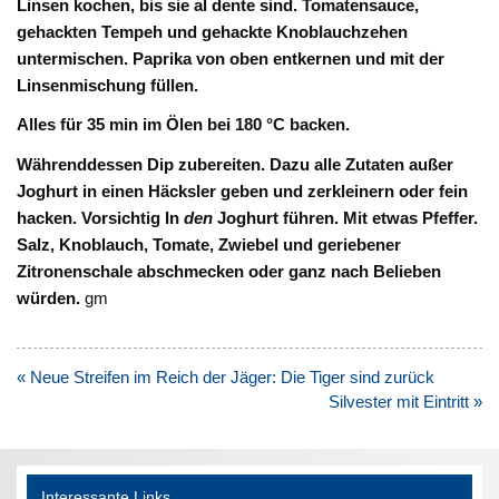
Linsen kochen, bis sie al dente sind. Tomatensauce,
gehackten
Tempeh und gehackte Knoblauchzehen
untermischen. Paprika von
oben entkernen und mit der
Linsenmischung f
ü
llen.
Alles f
ü
r 35 min im
Ö
len bei 180
°
C backen.
W
ä
hrenddessen Dip zubereiten. Dazu alle Zutaten au
ß
er
Joghurt in
einen Häcksler geben und zerkleinern oder fein
hacken. Vorsichtig In
den
Joghurt f
ü
hren. Mit etwas Pfeffer.
Salz, Knoblauch, Tomate, Zwiebel und geriebener
Zitronenschale abschmecken oder ganz nach Belieben
würden.
gm
Beitragsnavigation
« Neue Streifen im Reich der Jäger: Die Tiger sind zurück
Silvester mit Eintritt »
Interessante Links