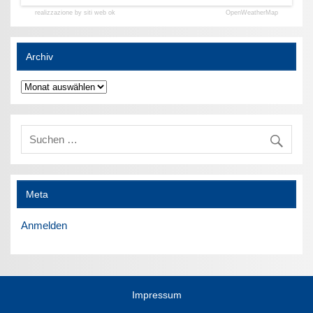
realizzazione by siti web ok
OpenWeatherMap
Archiv
Archiv
Meta
Anmelden
Impressum