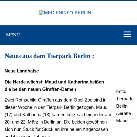
Zum
Inhalt
MEDIEN
springen
BERL
Just another WordPress site
MENÜ
Neues aus dem Tierpark Berlin :
Neue Langhälse
Die Herde wächst: Maud und Katharina heißen
die beiden neuen Giraffen-Damen
Foto:
Tierpark
Zwei Rothschild-Giraffen aus dem Opel-Zoo sind in
Berlin
dieser Woche in den Tierpark Berlin gezogen. Maud
/Giraffe
(17) und Katharina (18) kamen kurz nacheinander am
Maud
20. und 22. März in Berlin an. Die beiden gewöhnen
sich nun Stück für Stück an ihre neuen Artgenossen
und ihr neues Zuhause.