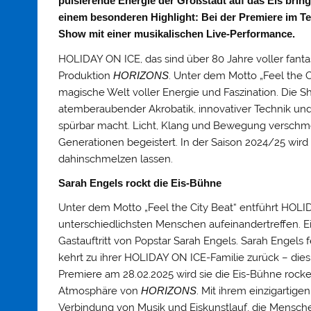
pulsierende Energie der Großstadt auf das Eis bringt
einem besonderen Highlight: Bei der Premiere im T
Show mit einer musikalischen Live-Performance.
HOLIDAY ON ICE, das sind über 80 Jahre voller fanta
Produktion
HORIZONS
. Unter dem Motto „Feel the C
magische Welt voller Energie und Faszination. Die S
atemberaubender Akrobatik, innovativer Technik und
spürbar macht. Licht, Klang und Bewegung verschme
Generationen begeistert. In der Saison 2024/25 wir
dahinschmelzen lassen.
Sarah Engels rockt die Eis-Bühne
Unter dem Motto „Feel the City Beat“ entführt HOLI
unterschiedlichsten Menschen aufeinandertreffen. Ei
Gastauftritt von Popstar Sarah Engels. Sarah Engels
kehrt zu ihrer HOLIDAY ON ICE-Familie zurück – diesm
Premiere am 28.02.2025 wird sie die Eis-Bühne rocken
Atmosphäre von
HORIZONS
. Mit ihrem einzigartig
Verbindung von Musik und Eiskunstlauf, die Menschen