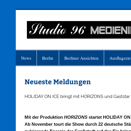
Zum
Inhalt
springen
Just another WordPress site
News
Berlin
Berliner Ansichten
Ausflugszie
Neueste Meldungen
HOLIDAY ON ICE bringt mit HORIZONS und Gaststar Sa
Mit der Produktion
HORIZONS
startet HOLIDAY ON I
Ab November tourt die Show durch 22 deutsche Städt