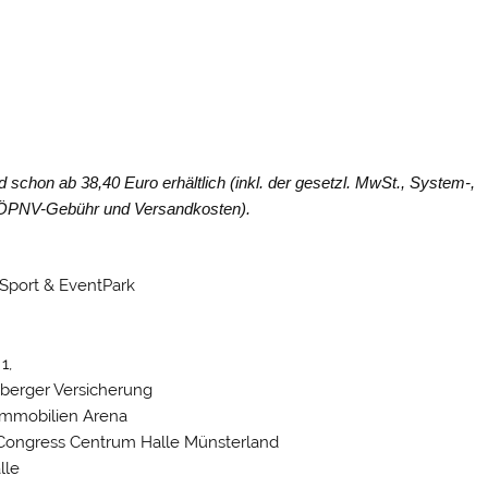
 schon ab 38,40 Euro erhältlich (inkl. der gesetzl. MwSt., System-,
, ÖPNV-Gebühr und Versandkosten).
isSport & EventPark
1,
nberger Versicherung
 Immobilien Arena
d Congress Centrum Halle Münsterland
lle