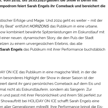
. Vom 28.02. bis 16.03.2025 gastiert die Show in Berlin mit
empodrom feiert Sarah Engels ihr Comeback und bereichert die
stischer Erfolge und Magie. Und 2024 geht es weiter – mit der
ity Beat“ entführt
HORIZONS
das Publikum in eine urbane,
how kombiniert bewährte Spitzenleistungen im Eiskunstlauf mit
 einer neuen, dynamischen Story, die den Puls der Stadt
lzen zu einem unvergesslichen Erlebnis, das alle
d
Sarah Engels
das Publikum mit ihrer Performance buchstäblich
DAY ON ICE das Publikum in eine magische Welt, in der die
n besonderes Highlight der Show in dieser Saison ist der
 feiert damit ihr ganz persönliches Comeback auf dem Eis und
al nicht als Eiskunstläuferin, sondern als Sängerin. Zur
 und passt mit ihrer Persönlichkeit und ihrem Stil perfekt zur
en Showauftritt bei HOLIDAY ON ICE schafft Sarah Engels eine
 aller Generationen mitreißt. Ihre Performance bringt die Eis-