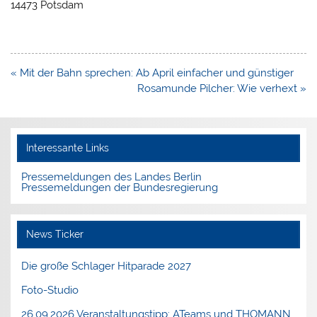
14473 Potsdam
Beitragsnavigation
« Mit der Bahn sprechen: Ab April einfacher und günstiger
Rosamunde Pilcher: Wie verhext »
Interessante Links
Pressemeldungen des Landes Berlin
Pressemeldungen der Bundesregierung
News Ticker
Die große Schlager Hitparade 2027
Foto-Studio
26.09.2026 Veranstaltungstipp: ATeams und THOMANN