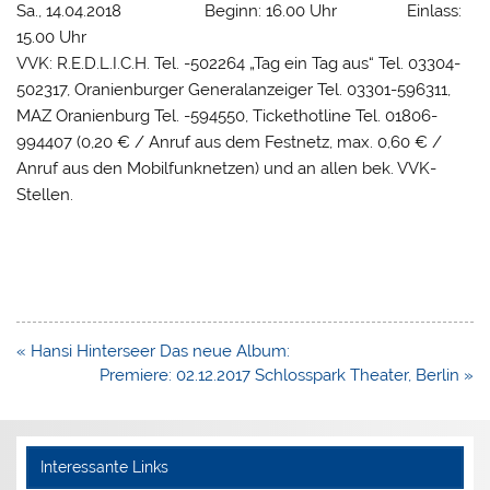
Sa., 14.04.2018 Beginn: 16.00 Uhr Einlass:
15.00 Uhr
VVK: R.E.D.L.I.C.H. Tel. -502264 „Tag ein Tag aus“ Tel. 03304-
502317, Oranienburger Generalanzeiger Tel. 03301-596311,
MAZ Oranienburg Tel. -594550, Tickethotline Tel. 01806-
994407 (0,20 € / Anruf aus dem Festnetz, max. 0,60 € /
Anruf aus den Mobilfunknetzen) und an allen bek. VVK-
Stellen.
Beitragsnavigation
« Hansi Hinterseer Das neue Album:
Premiere: 02.12.2017 Schlosspark Theater, Berlin »
Interessante Links